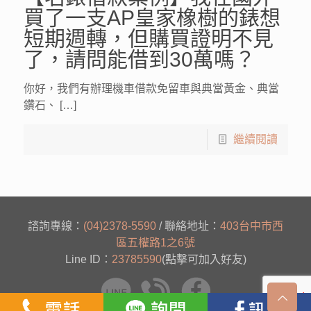
買了一支AP皇家橡樹的錶想
短期週轉，但購買證明不見
了，請問能借到30萬嗎？
你好，我們有辦理機車借款免留車與典當黃金、典當
鑽石、 […]
繼續閱讀
諮詢專線：
(04)2378-5590
/ 聯絡地址：
403台中市西
區五權路1之6號
Line ID：
23785590
(點擊可加入好友)