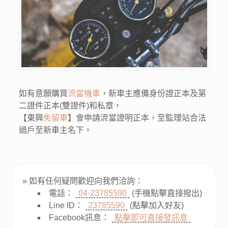
如有意願購買
流當機車
，新車主應備身份證正本及第
二證件正本(雙證件)和私章，
【東興
免留車
】會申請流當證明正本，至監理站合法
過戶至新車主名下。
» 如有任何疑問歡迎向我們洽詢：
電話：
04-23785590
(手機點擊直接撥出)
Line ID：
23785590
(點擊加入好友)
Facebook訊息：
點擊即可直接發訊息