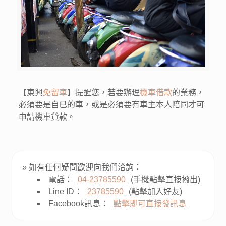
【東興
免留車
】提醒您，若要辦理
機車借款
的業務，
必須要是自已的車，或是必須要有車主本人陪同才可
申請機車貸款。
» 如有任何疑問歡迎向我們洽詢：
電話：
04-23785590
(手機點擊直接撥出)
Line ID：
23785590
(點擊加入好友)
Facebook訊息：
點擊即可直接發訊息