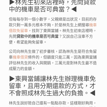
▶林先生初來店裡時，先問貸款
中的機車是否可典當？◀
但每每存到一個小數字，父親總是出狀況，目前的存
款只剩一萬多元根本不夠，於是林先生上網搜尋
機車
借款免留車
，找到了東興當鋪。林先生初來店裡時，
先問
貸款中的機車是否可典當
？又說自己沒車不方
便，希望能夠免留車。
公司向林先生做了初步審核，認為林先生是符合免留
車
機車借貸
條件的，但額度只能三萬，因為東興當鋪
評估林先生的收入與開銷，三萬元是對林先生最不造
成壓力的金額。
▶東興當鋪讓林先生辦理機車免
留車，且用分期還款的方式，才
不會照成林先生過大的負擔。◀
林先生說好險自己還有一點點存款，這樣剛好夠用，