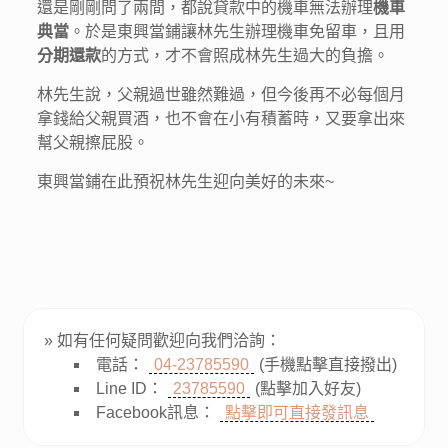
還是剛剛問了兩間，都說貸款中的機車無法辦理
機車
典當
。於是東興當鋪讓林先生辦理機車免留車，且用
分期還款
的方式，才不會照成林先生過大的負擔。
林先生說，父親過世雖然難過，但今後再不必每個月
拿錢給父親買酒，也不會在小有積蓄時，又要拿出來
幫父親擦屁股。
東興當鋪在此預祝林先生迎向美好的未來~
» 如有任何疑問歡迎向我們洽詢：
電話：
04-23785590
(手機點擊直接撥出)
Line ID：
23785590
(點擊加入好友)
Facebook訊息：
點擊即可直接發訊息