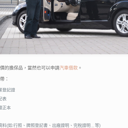
有價的擔保品，當然也可以申請
汽車借款
。
攜帶：
業登記證
記表
證正本
資料(如:行照、牌照登記書、出廠證明、完稅證明﹍等)