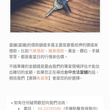
當舖(當鋪)的借款額度多寡主要是要看抵押的價值來
借款，比如
汽車借款
、
機車借款
、黃金、鑽石、手錶
等等，都是看當日的行情來估價。
不過準確的金額還是要由我們的專家現場評估才能估
出確切的金額，如果您正在尋找
台中合法當舖
的話，
相信我們【東興
免留車
】會是您的好選擇~
» 如有任何疑問歡迎向我們洽詢：
電話：
04-23785590
(手機點擊直接撥出)