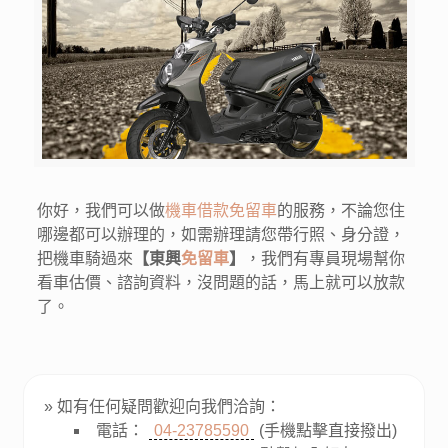
你好，我們可以做
機車借款免留車
的服務，不論您住
哪邊都可以辦理的，如需辦理請您帶行照、身分證，
把機車騎過來
【東興
免留車
】
，我們有專員現場幫你
看車估價、諮詢資料，沒問題的話，馬上就可以放款
了。
» 如有任何疑問歡迎向我們洽詢：
電話：
04-23785590
(手機點擊直接撥出)