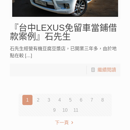
『台中LEXUS免留車當鋪借
款案例』石先生
石先生經營有機豆腐豆漿店，已開業三年多，由於地
點在較 […]
繼續閱讀
1
2
3
4
5
6
7
8
9
10
11
下一頁