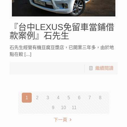
『台中LEXUS免留車當鋪借
款案例』石先生
石先生經營有機豆腐豆漿店，已開業三年多，由於地
點在較 […]
繼續閱讀
1
2
3
4
5
6
7
8
9
10
11
下一頁