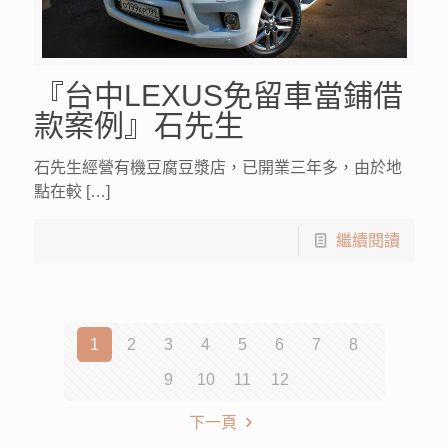
『台中LEXUS免留車當鋪借
款案例』石先生
石先生經營有機豆腐豆漿店，已開業三年多，由於地
點在較 […]
繼續閱讀
1
2
3
4
5
6
7
8
9
10
11
12
下一頁